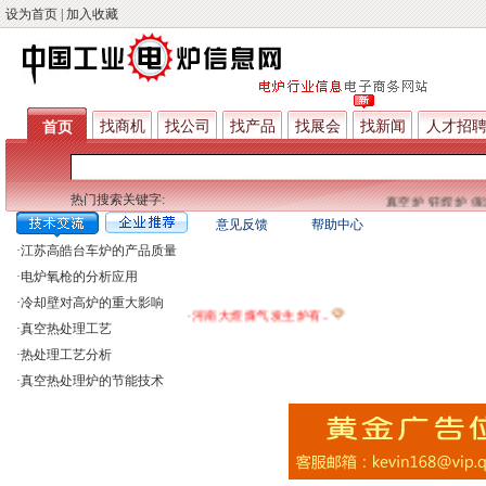
设为首页
|
加入收藏
找商机
找公司
找产品
找展会
找新闻
人才招
首页
热门搜索关键字:
真空炉
钎焊炉
保温
意见反馈
帮助中心
·
江苏高皓台车炉的产品质量
·
电炉氧枪的分析应用
·
冷却壁对高炉的重大影响
·
河南大煜煤气发生炉有..
·
真空热处理工艺
·
热处理工艺分析
·
真空热处理炉的节能技术