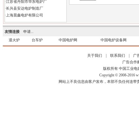
·
江苏省丹阳市华东电炉厂
·
长兴县安达电炉制造厂
·
上海晨鑫电炉有限公司
友情连接
申请...
退火炉
台车炉
中国电炉网
中国电炉设备网
关于我们
|
联系我们
|
广
广告合作
版权所有
中国工业电
Copyright © 2008-2016 ww
网站上不良信息由客户发布，本部不负任何连带责任，不良