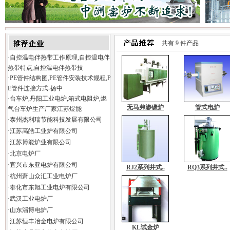
共有 9 件产品
·
自控温电伴热带工作原理,自控温电伴
热带特点,自控温电伴热带技
·
PE管件结构图,PE管件安装技术规程,P
E管件连接方式-扬中
·
台车炉,丹阳工业电炉,箱式电阻炉,燃
无马弗渗碳炉
管式电炉
气台车炉生产厂家江苏煜能
·
泰州杰利瑞节能科技发展有限公司
·
江苏高皓工业炉有限公司
·
江苏博能炉业有限公司
·
北京电炉厂
·
宜兴市东亚电炉有限公司
RJ2系列井式..
RQ3系列井式..
·
杭州萧山众汇工业电炉厂
·
奉化市东旭工业电炉有限公司
·
武汉工业电炉厂
·
山东淄博电炉厂
·
江苏恒丰冶金电炉有限公司
KL试金炉