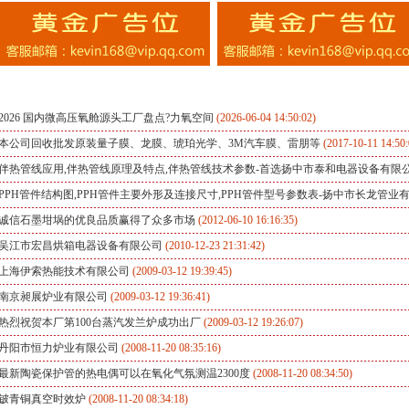
2026 国内微高压氧舱源头工厂盘点?力氧空间
(2026-06-04 14:50:02)
本公司回收批发原装量子膜、龙膜、琥珀光学、3M汽车膜、雷朋等
(2017-10-11 14:50:
伴热管线应用,伴热管线原理及特点,伴热管线技术参数-首选扬中市泰和电器设备有限
PPH管件结构图,PPH管件主要外形及连接尺寸,PPH管件型号参数表-扬中市长龙管业
诚信石墨坩埚的优良品质赢得了众多市场
(2012-06-10 16:16:35)
吴江市宏昌烘箱电器设备有限公司
(2010-12-23 21:31:42)
上海伊索热能技术有限公司
(2009-03-12 19:39:45)
南京昶展炉业有限公司
(2009-03-12 19:36:41)
热烈祝贺本厂第100台蒸汽发兰炉成功出厂
(2009-03-12 19:26:07)
丹阳市恒力炉业有限公司
(2008-11-20 08:35:16)
最新陶瓷保护管的热电偶可以在氧化气氛测温2300度
(2008-11-20 08:34:50)
铍青铜真空时效炉
(2008-11-20 08:34:18)