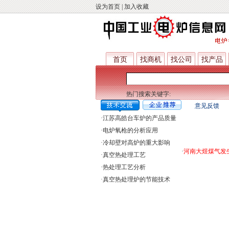
设为首页
|
加入收藏
首页
找商机
找公司
找产品
热门搜索关键字:
意见反馈
·
江苏高皓台车炉的产品质量
·
电炉氧枪的分析应用
·
冷却壁对高炉的重大影响
·
河南大煜煤气发生
·
真空热处理工艺
·
热处理工艺分析
·
真空热处理炉的节能技术