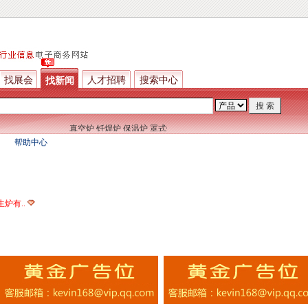
找展会
人才招聘
搜索中心
找新闻
真空炉
钎焊炉
保温炉
罩式炉
退火炉
淬火炉
推杆炉
窑炉
帮助中心
炉有..