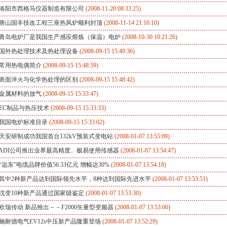
洛阳市西格马仪器制造有限公司
(2008-11-20 08:33:25)
唐山国丰技改工程三座热风炉顺利封顶
(2008-11-14 21:16:10)
青岛电炉厂是我国生产感应熔炼（保温）电炉
(2008-10-30 10:21:26)
国外热处理技术及热处理设备
(2008-09-15 15:49:36)
常用热电偶简介
(2008-09-15 15:48:59)
表面淬火与化学热处理的区别
(2008-09-15 15:48:42)
金属材料的放气
(2008-09-15 15:33:47)
EC制品与热压技术
(2008-09-15 15:33:33)
我国电炉标准目录
(2008-09-15 15:33:02)
天安研制成功我国首台132kV预装式变电站
(2008-01-07 13:55:09)
ADI公司推出业界最高精度、极易使用传感器
(2008-01-07 13:54:47)
“远东”电缆品牌价值56.33亿元 增幅达30%
(2008-01-07 13:54:18)
其中2种新产品达到国际领先水平，8种达到国际先进水平
(2008-01-07 13:53:51)
沈变10种新产品通过国家级鉴定
(2008-01-07 13:53:30)
欧瑞传动 新品推出－－F2000矢量型变频器
(2008-01-07 13:53:00)
施耐德电气EV12s中压新产品隆重登场
(2008-01-07 13:52:29)