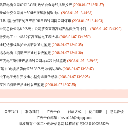
武汉电缆公司60%IACS耐热铝合金导线批量投产
(2008-01-07 13:51:57)
天威合变公司首台500kV变压器制造成功
(2008-01-07 13:44:38)
“LB-1型抱杆研制及应用”项目通过国网公司评审
(2008-01-07 13:44:03)
合同总价值达8.2亿元；公司跻身直流高端产品供货商行列。
(2008-01-07 13:43:20)
特变电工：中标8.2亿高压输电工程大单
(2008-01-07 13:42:59)
通辽绝缘线防护金具研发通过鉴定
(2008-01-07 13:42:35)
远东电缆11项新产品通过省级鉴定
(2008-01-07 13:41:30)
平高电气5种新产品通过公司样试和批试鉴定
(2008-01-07 13:39:32)
“远东”电缆品牌价值56.33亿元 增幅达30%
(2008-01-07 13:38:47)
松下电子元件开发出小型角速度传感器
(2008-01-07 13:38:25)
宝胜13项新产品通过省级鉴定
(2008-01-07 13:37:55)
关于我们
|
联系我们
|
广告合作
|
付款方式
|
使用帮助
|
意见反馈
广告合作邮箱：
kevin168@vip.qq.com
版权所有
中国工业电炉信息网
版权所有 苏ICP备06023782号