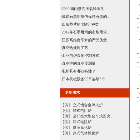
·
·
2026 国内微高压氧舱源头..
·
·
诚信石墨坩埚仍保持石墨的..
·
·
四氟垫片的“纯粹”种类
·
·
2012年石墨坩埚的市场需求..
·
江苏高皓台车炉的产品质量..
·
·
真空热处理工艺
·
·
工业电炉温度控制方式
·
·
真空炉的真空度测量
·
·
电炉具有哪些特性？
·
·
日本机械设备订单连续3个..
·
更新供求
·
·
【
供
】
立式铝合金淬火炉
·
【
供
】
箱式电阻炉
【
供
】
全纤维大型台车式回火..
·
【
供
】
箱式电阻炉
【
供
】
供应氮化炉
·
【
供
】
井式气体氮化炉
·